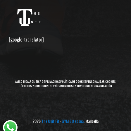
[google-translator]
AVISO LEGAL
POLÍTICA DE PRIVACIDAD
POLÍTICA DE COOKIES
PERSONALIZAR COOKIES
TÉRMINOS Y CONDICIONES
ENVÍOS
REEMBOLSO Y DEVOLUCIONES
CANCELACIÓN
2026
The Unit Fit
•
GYM Estepona
, Marbella
Artículo añadido al carrito.
Finalizar Compra
0 artículos -
0,00
€