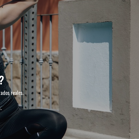
?
tados reales.
.