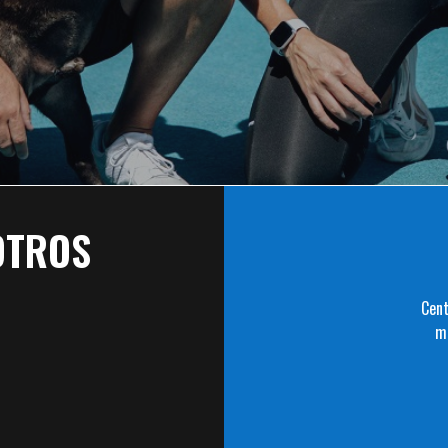
OTROS
Cent
m