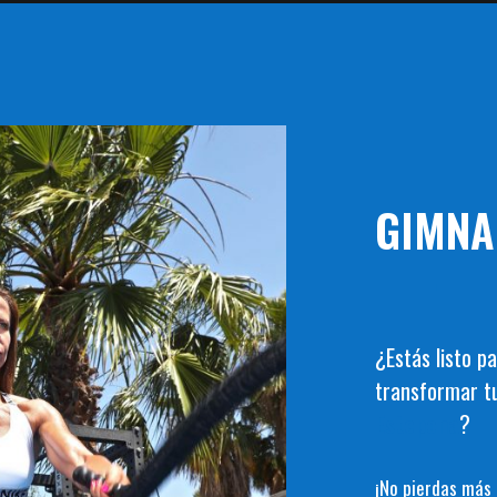
GIMNA
¿Estás listo p
transformar t
Estepona
?
¡No pierdas más 