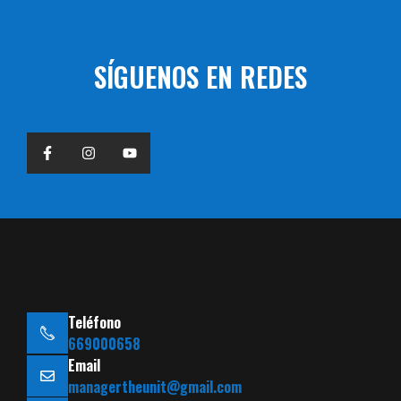
SÍGUENOS EN REDES
Teléfono
669000658
Email
managertheunit@gmail.com