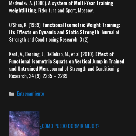
Madvedev, A. (1986).
A system of Multi-Year training
weightlifting
. Fizkultura and Sport, Moscow.
O’Shea, K. (1989).
Functional Isometric Weight Training:
Its Effects on Dynamic and Static Strength
.
Journal of
Strength and Conditioning Research, 3 (2).
Kent, A., Berning, J., DeBeliso, M., et al (2010).
Effect of
Functional Isometric Squats on Vertical Jump in Trained
and Untrained Men
.
Journal of Strength and Conditioning
Research, 24 (9), 2285 – 2289.
Categorías
Entrenamiento
¿CÓMO PUEDO DORMIR MEJOR?