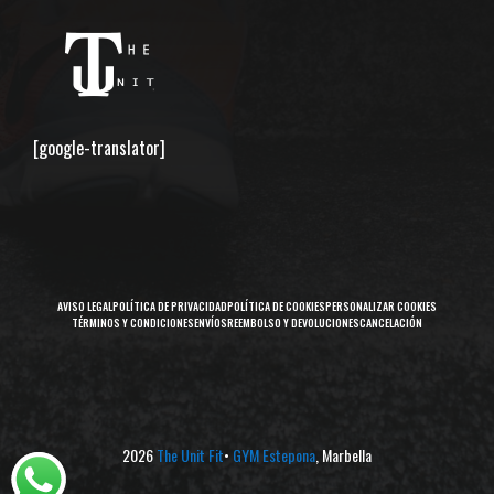
[google-translator]
AVISO LEGAL
POLÍTICA DE PRIVACIDAD
POLÍTICA DE COOKIES
PERSONALIZAR COOKIES
TÉRMINOS Y CONDICIONES
ENVÍOS
REEMBOLSO Y DEVOLUCIONES
CANCELACIÓN
2026
The Unit Fit
•
GYM Estepona
, Marbella
Artículo añadido al carrito.
Finalizar Compra
0 artículos -
0,00
€