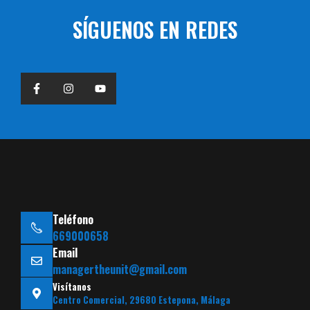
SÍGUENOS EN REDES
Teléfono
669000658
Email
managertheunit@gmail.com
Visítanos
Centro Comercial, 29680 Estepona, Málaga