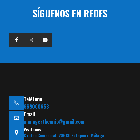
SÍGUENOS EN REDES
Teléfono
669000658
Email
managertheunit@gmail.com
Visítanos
Centro Comercial, 29680 Estepona, Málaga