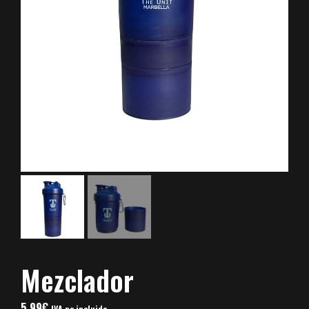
Mezclador
5,99
€
IVA no incluido